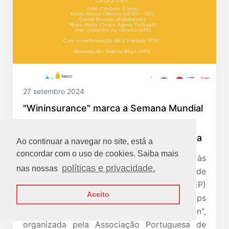
27 setembro 2024
"Wininsurance" marca a Semana Mundial
do Investidor na FEP com o apoio da
Fundação António Cupertino de Miranda
Ao continuar a navegar no site, está a
concordar com o uso de cookies. Saiba mais
No próximo dia 7 de outubro, das 16h30 às
políticas e privacidade.
nas nossas
18h00, o Auditório 631 da Faculdade de
Economia da Universidade do Porto (FEP)
Aceito
será o palco da sessão "Wininsurance: startups
e seguradoras numa relação win-win",
organizada pela Associação Portuguesa de