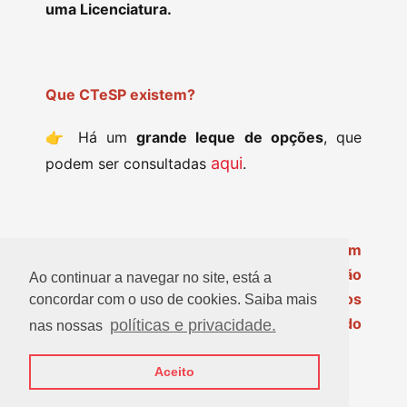
uma Licenciatura.
Que CTeSP existem?
👉 Há um
grande leque de opções
, que
aqui
podem ser consultadas
.
Apesar de todas as dúvidas que podem
surgir, ao longo do percurso académico, são
Ao continuar a navegar no site, está a
cada vez mais as opções e os caminhos
concordar com o uso de cookies. Saiba mais
possíveis para os mais jovens, depois do
políticas e privacidade.
nas nossas
Secundário! 😊
Aceito