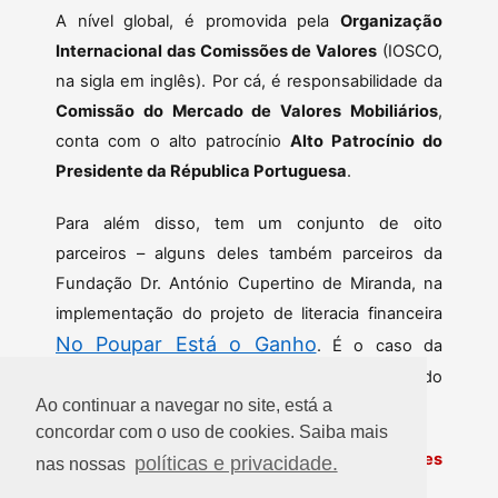
A nível global, é promovida pela
Organização
Internacional das Comissões de Valores
(IOSCO,
na sigla em inglês). Por cá, é responsabilidade da
Comissão do Mercado de Valores Mobiliários
,
conta com o alto patrocínio
Alto Patrocínio do
Presidente da Républica Portuguesa
.
Para além disso, tem um conjunto de oito
parceiros – alguns deles também parceiros da
Fundação Dr. António Cupertino de Miranda, na
implementação do projeto de literacia financeira
No Poupar Está o Ganho
. É o caso da
Associação Portuguesa de Seguradores
e do
Ao continuar a navegar no site, está a
Banco de Portugal
.
concordar com o uso de cookies. Saiba mais
Encontre toda a programação e informações
políticas e privacidade.
nas nossas
https://smiportugal.pt/
aqui: