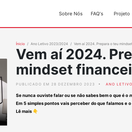
Sobre Nós
FAQ's
Projeto
Ínicio
Ano Letivo 2023/2024
Vem aí 2024. Prepara o teu mindset
Vem aí 2024. Pre
mindset financei
PUBLICADO EM 28 DEZEMBRO 2023
ANO LETIVO
Se nunca ouviste falar ou se não sabes bem o que é o
m
Em 5 simples pontos vais perceber do que falamos e o 
Lê mais
👇