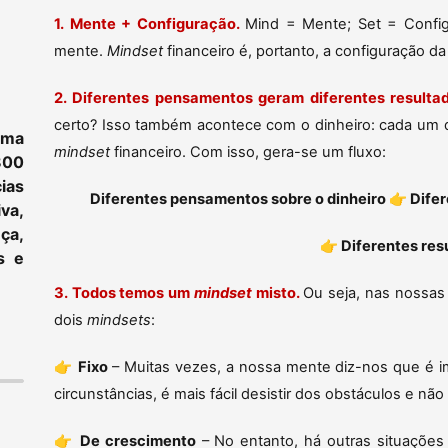
1. Mente + Configuração.
Mind = Mente; Set = Confi
mente.
Mindset
financeiro é, portanto, a configuração d
2. Diferentes pensamentos geram diferentes resulta
certo? Isso também acontece com o dinheiro: cada um 
ama
mindset
financeiro. Com isso, gera-se um fluxo:
800
ias
Diferentes pensamentos sobre o dinheiro
👉
Difer
va,
ça,
👉
Diferentes res
s e
3. Todos temos um
mindset
misto.
Ou seja, nas nossas
dois
mindsets
:
👉
Fixo
– Muitas vezes, a nossa mente diz-nos que é im
circunstâncias, é mais fácil desistir dos obstáculos e não
👉
De crescimento
– No entanto, há outras situações