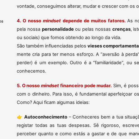
vontade, conseguimos alterar, mudar e crescer com os o
4. O nosso
mindset
depende de muitos fatores.
As no
26
pela nossa
personalidade
ou pelas nossas
crenças
, is
ou sociais) que fomos obtendo ao longo da vida.
São também influenciadas pelos
vieses comportamenta
mente cria para ter menos esforço. A “aversão à perd
perder) é um exemplo. Outro é a “familiaridade”, ou se
conhecemos.
5. O nosso
mindset
financeiro pode mudar.
Sim, é poss
com o dinheiro. Para isso, é fundamental aperfeiçoar 
Como? Aqui ficam algumas ideias:
👉
Autoconhecimento
– Conheceres bem a tua situação
registar todas as tuas despesas. Sê rigoroso, escrev
perceber quanto e como estás a gastar e de que mane