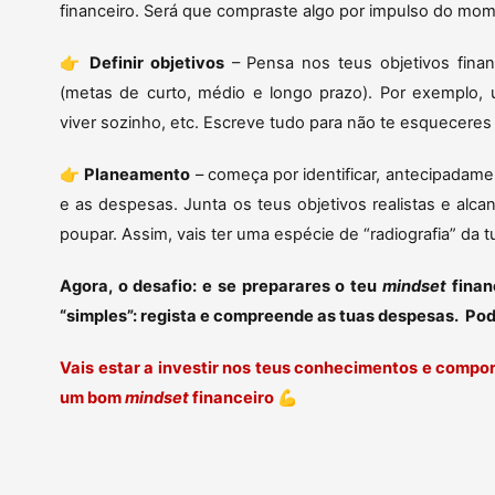
financeiro. Será que compraste algo por impulso do mo
👉
Definir objetivos
– Pensa nos teus objetivos fina
(metas de curto, médio e longo prazo). Por exemplo,
viver sozinho, etc. Escreve tudo para não te esquecere
👉
Planeamento
– começa por identificar, antecipadame
e as despesas. Junta os teus objetivos realistas e a
poupar. Assim, vais ter uma espécie de “radiografia” da tu
Agora, o desafio: e se preparares o teu
mindset
fina
“simples”: regista e compreende as tuas despesas. Pod
Vais estar a investir nos teus conhecimentos e compo
um bom
mindset
financeiro
💪