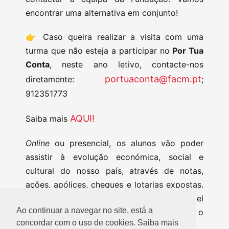
encontrar uma alternativa em conjunto!
👉 Caso queira realizar a visita com uma
turma que não esteja a participar no
Por Tua
Conta
, neste ano letivo, contacte-nos
portuaconta@facm.pt
diretamente:
;
912351773
AQUI!
Saiba mais
Online
ou presencial, os alunos vão poder
assistir à evolução económica, social e
cultural do nosso país, através de notas,
ações, apólices, cheques e lotarias expostas.
Traga a sua turma até ao Museu do Papel
Ao continuar a navegar no site, está a
Moeda e, do nosso lado, garantimos o
concordar com o uso de cookies. Saiba mais
conhecimento, a magia e a diversão! ✨