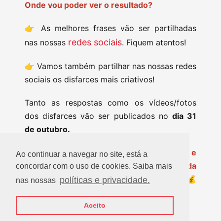
Onde vou poder ver o resultado?
👉 As melhores frases vão ser partilhadas
redes sociais
nas nossas
. Fiquem atentos!
👉 Vamos também partilhar nas nossas redes
sociais os disfarces mais criativos!
Tanto as respostas como os vídeos/fotos
dos disfarces vão ser publicados no
dia 31
de outubro.
Prontos para darem asas à criatividade e
Ao continuar a navegar no site, está a
celebrar connosco? Feliz Dia Mundial da
concordar com o uso de cookies. Saiba mais
Poupança e um assustador
Halloween
! 💰
políticas e privacidade.
nas nossas
👻
Aceito