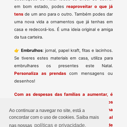
em bom estado, podes
reaproveitar o que já
tens
de um ano para o outro. Também podes dar
uma nova vida a ornamentos que já tenhas em
casa e redecorá-los. É uma ideia original e amiga
da tua carteira.
👉
Embrulhos
: jornal, papel kraft, fitas e lacinhos.
Se tiveres estes materiais em casa, utiliza para
embrulhares os presentes este Natal.
Personaliza as prendas
com mensagens ou
desenhos!
Com as despesas das famílias a aumentar, é
importante (mais do que nunca!) encontrarmos
formas de poupar nesta época do ano. Partilha
Ao continuar a navegar no site, está a
com a tua família estas dicas para que, no final
concordar com o uso de cookies. Saiba mais
políticas e privacidade.
do dia, possam desfrutar da magia do Natal de
nas nossas