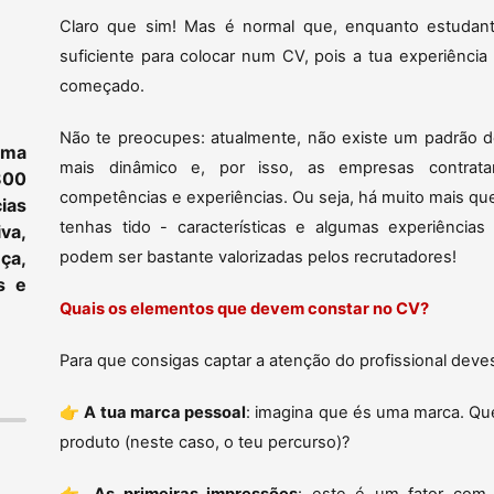
Claro que sim! Mas é normal que, enquanto estudant
suficiente para colocar num CV, pois a tua experiência
começado.
Não te preocupes: atualmente, não existe um padrão de
ama
mais dinâmico e, por isso, as empresas contra
800
competências e experiências. Ou seja, há muito mais qu
ias
tenhas tido - características e algumas experiência
va,
ça,
podem ser bastante valorizadas pelos recrutadores!
s e
Quais os elementos que devem constar no CV?
Para que consigas captar a atenção do profissional deves
👉
A tua marca pessoal
: imagina que és uma marca. Que
produto (neste caso, o teu percurso)?