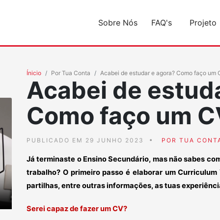
Sobre Nós
FAQ's
Projeto
Ínicio
Por Tua Conta
Acabei de estudar e agora? Como faço um 
Acabei de estud
Como faço um C
PUBLICADO EM 29 JUNHO 2023
POR TUA CONT
Já terminaste o Ensino Secundário, mas não sabes com
trabalho? O primeiro passo é elaborar um Curriculum
partilhas, entre outras informações, as tuas experiênc
Serei capaz de fazer um CV?