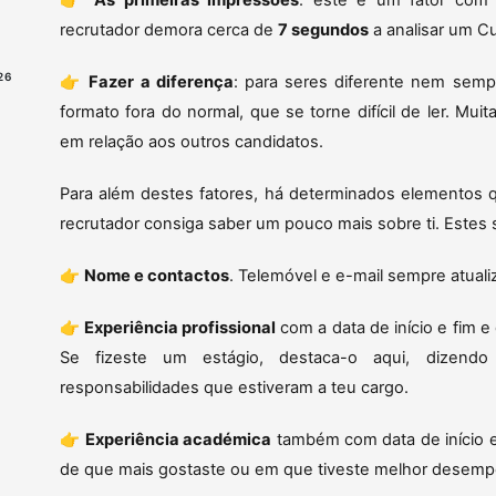
👉
As primeiras impressões
: este é um fator com
recrutador demora cerca de
7 segundos
a analisar um Cu
26
👉
Fazer a diferença
: para seres diferente nem sempr
formato fora do normal, que se torne difícil de ler. Mui
em relação aos outros candidatos.
Para além destes fatores, há determinados elementos q
recrutador consiga saber um pouco mais sobre ti. Estes 
👉
Nome e contactos
. Telemóvel e e-mail sempre atuali
👉
Experiência profissional
com a data de início e fim e
Se fizeste um estágio, destaca-o aqui, dizen
responsabilidades que estiveram a teu cargo.
👉
Experiência académica
também com data de início e 
de que mais gostaste ou em que tiveste melhor desemp