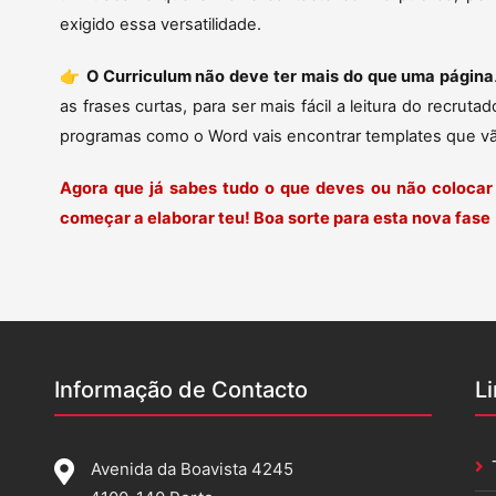
exigido essa versatilidade.
👉
O Curriculum não deve ter mais do que uma página
as frases curtas, para ser mais fácil a leitura do recrut
programas como o Word vais encontrar templates que vã
Agora que já sabes tudo o que deves ou não colocar 
começar a elaborar teu! Boa sorte para esta nova fase
Informação de Contacto
L
Avenida da Boavista 4245