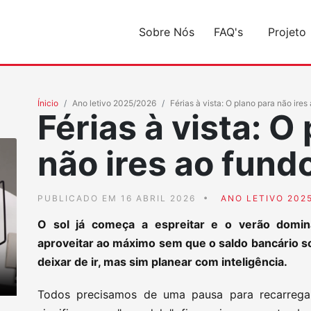
Sobre Nós
FAQ's
Projeto
Ínicio
Ano letivo 2025/2026
Férias à vista: O plano para não ires
Férias à vista: O
não ires ao fund
PUBLICADO EM 16 ABRIL 2026
ANO LETIVO 202
O sol já começa a espreitar e o verão domi
aproveitar ao máximo sem que o saldo bancário s
deixar de ir, mas sim planear com inteligência.
Todos precisamos de uma pausa para recarrega