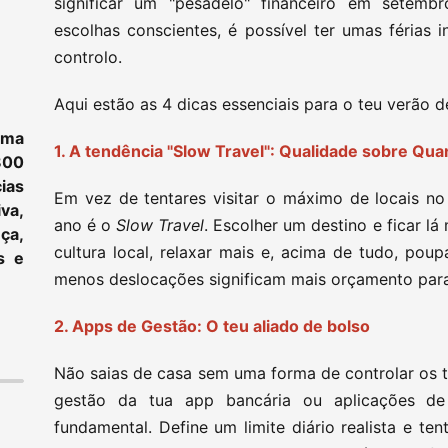
significar um "pesadelo" financeiro em setemb
escolhas conscientes, é possível ter umas férias
controlo.
Aqui estão as 4 dicas essenciais para o teu verão 
ama
1. A tendência "Slow Travel": Qualidade sobre Qua
800
ias
Em vez de tentares visitar o máximo de locais no
va,
ano é o
Slow Travel
. Escolher um destino e ficar l
ça,
cultura local, relaxar mais e, acima de tudo, pou
s e
menos deslocações significam mais orçamento para
2. Apps de Gestão: O teu aliado de bolso
Não saias de casa sem uma forma de controlar os te
gestão da tua app bancária ou aplicações de
fundamental. Define um limite diário realista e tent