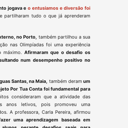
to jogava e
o entusiamos e diversão foi
e partilharam tudo o que já aprenderam
xterno, no Porto,
também partilhou a sua
ção nas Olimpíadas foi uma experiência
ao máximo.
Afirmaram que o desafio os
esultando num desempenho positivo no
Águas Santas, na Maia,
também deram
um
ojeto Por Tua Conta foi fundamental para
itos consideraram que a atividade das
os anos letivos, pois promoveu uma
dos. A professora, Carla Pereira, afirmou
 fazer uma aprendizagem baseada em
alunos perante desafios reais para