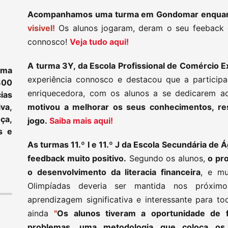
Acompanhamos uma turma em Gondomar enquan
visivel!
Os alunos jogaram, deram o seu feeback 
connosco!
Veja tudo aqui!
A turma 3Y, da Escola Profissional de Comércio E
ama
experiência connosco e destacou que a participa
800
enriquecedora, com os alunos a se dedicarem 
ias
va,
motivou a melhorar os seus conhecimentos, r
ça,
jogo.
Saiba mais aqui!
s e
As turmas 11.º I e 11.º J da Escola Secundária de 
feedback muito positivo.
Segundo os alunos,
o pr
o desenvolvimento da literacia financeira
, e mu
Olimpíadas deveria ser mantida nos próxim
aprendizagem significativa e interessante para to
ainda
"
Os alunos tiveram a oportunidade de
problemas, uma metodologia que coloca os 