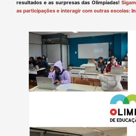
resultados e as surpresas das Olimpíadas!
Sigam-
as participações e interagir com outras escolas:
In